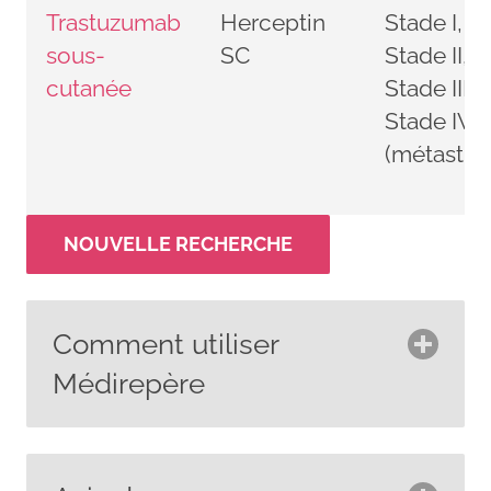
Trastuzumab
Herceptin
Stade I,
sous-
SC
Stade II,
cutanée
Stade III,
Stade IV
(métastiq
NOUVELLE RECHERCHE
Comment utiliser
Médirepère
Utilisez Médirepère pour trouver des
informations cliniques générales et