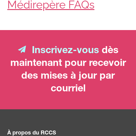
Médirepère FAQs
Inscrivez-vous
dès
maintenant pour recevoir
des mises à jour par
courriel
À propos du RCCS