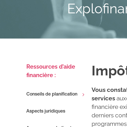
Explofin
Impô
Ressources d’aide
financière :
Vous consta
Conseils de planification
services
auxq
financière ex
Aspects juridiques
derniers cont
programmes. 