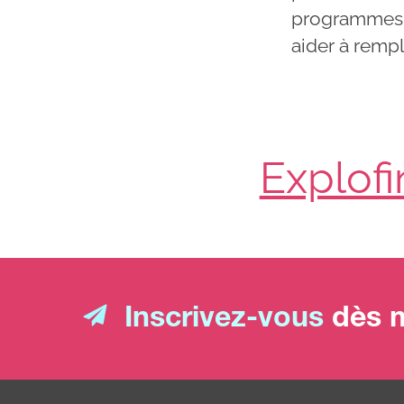
programmes o
aider à rempl
Explof
Inscrivez-vous
dès m