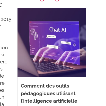
C
r 2015
r
tion
si
ière
es
de
tre
Comment des outils
es
pédagogiques utilisant
un
l’intelligence artificielle
la