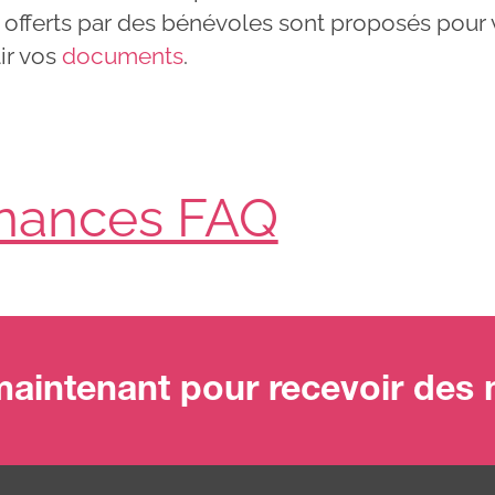
fferts par des bénévoles sont proposés pour
ir vos
documents
.
inances FAQ
aintenant pour recevoir des m