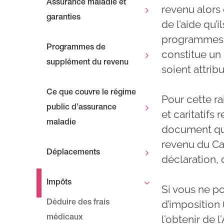
Assurance maladie et
revenu alors 
garanties
de l’aide qu’
programmes d
Programmes de
constitue un 
supplément du revenu
soient attrib
Ce que couvre le régime
Pour cette 
public d’assurance
et caritatifs 
maladie
document que
revenu du Ca
Déplacements
déclaration, 
Impôts
Si vous ne p
d’imposition 
Déduire des frais
l’obtenir de
médicaux