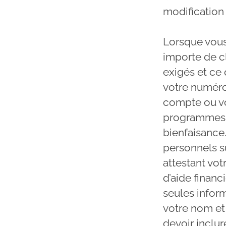
modification
Lorsque vous
importe de c
exigés et ce 
votre numéro
compte ou v
programmes 
bienfaisance
personnels su
attestant vot
d’aide financ
seules infor
votre nom et 
devoir inclur