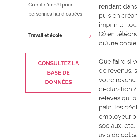
rendant dans
Crédit d’impôt pour
puis en créan
personnes handicapées
imprimer tous
(2) en télép
Travail et école
qu’une copie
Que faire si
CONSULTEZ LA
de revenus, 
BASE DE
votre revenu
DONNÉES
déclaration 
relevés qui 
paie, les déc
employeur ou
sociaux, etc
avis de cotis