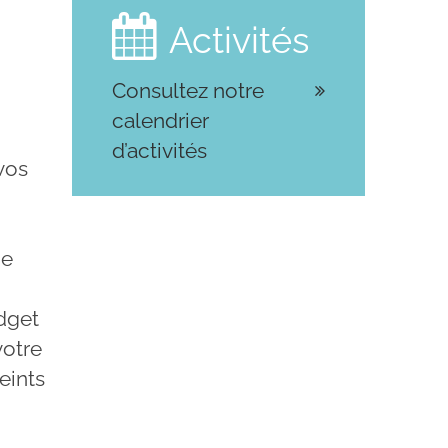

Activités
Consultez notre
calendrier
d’activités
 vos
de
udget
votre
eints