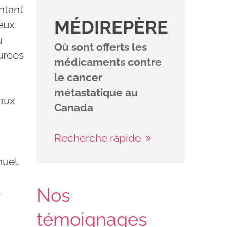
ontant
MÉDIREPÈRE
reux
u
Où sont offerts les
urces
médicaments contre
le cancer
métastatique au
aux
Canada
Recherche rapide
nuel.
Nos
s
témoignages