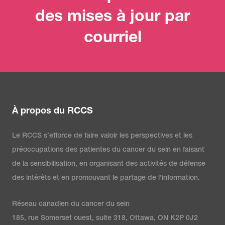
traitements spécifiques à votre cas.
pour ceux-ci s’afficheront.
des mises à jour par
Comprendre le processus
courriel
Stade du cancer du sein :
Utilisez
d’approbation des médicaments
ce filtre pour sélectionner un ou
au Canada
: Le processus
plusieurs stades du cancer du sein
d'approbation d'un médicament
et les médicaments indiqués pour
pour son financement par des fonds
ceux-ci s’afficheront.
publics au Canada est long et
À propos du RCCS
complexe. En plus de comporter de
Choisir une région :
Si vous
Le RCCS s’efforce de faire valoir les perspectives et les
nombreuses étapes, il n’est pas
sélectionnez une ou plusieurs
préoccupations des patientes du cancer du sein en faisant
linéaire et peut inclure des
provinces ou territoires, seule la liste
de la sensibilisation, en organisant des activités de défense
exceptions qui ne sont pas toujours
des médicaments financés
des intérêts et en promouvant le partage de l’information.
totalement transparentes. Les
publiquement dans ces régions
provinces et les territoires peuvent
Réseau canadien du cancer du sein
s’affichera. Laissez ce filtre vide si
également approuver un traitement
185, rue Somerset ouest, suite 318, Ottawa, ON K2P 0J2
vous souhaitez afficher tous les