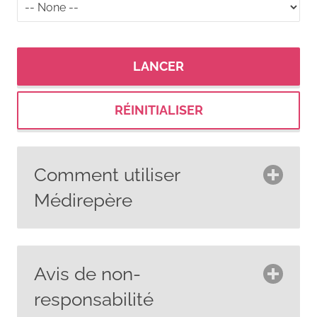
Comment utiliser
Médirepère
Utilisez Médirepère pour trouver des
informations cliniques générales et
Avis de non-
des renseignements sur le
responsabilité
financement des médicaments