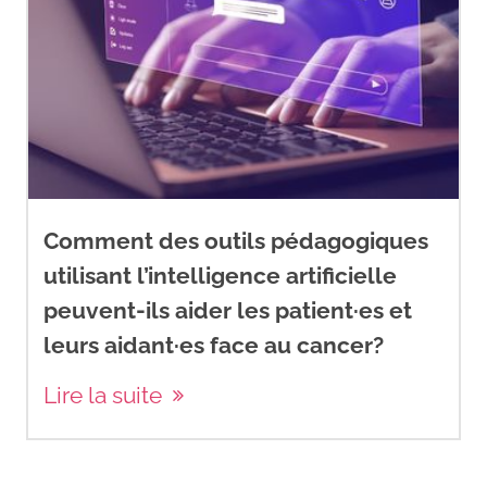
https://cancer.ca/fr/cancer-
information/cancer-
types/breast/treatment/surgery
Czajka, M. L., & Pfeifer, C. (2023).
Breast cancer surgery. In
StatPearls
. StatPearls
Comment des outils pédagogiques
Publishing.
utilisant l’intelligence artificielle
peuvent-ils aider les patient·es et
Hofvind, S., Holen, Å., Aas, T.,
Roman, M., Sebuødegård, S., &
leurs aidant·es face au cancer?
Akslen, L. A. (2015). Women
Lire la suite
treated with breast conserving
surgery do better than those
with mastectomy independent