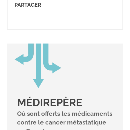
(2023).
Surgery for breast
PARTAGER
cancer
. Cancer.org.
https://www.cancer.org/cancer/typ
cancer/treatment/surgery-for-
breast-cancer.html
Réseau canadien du cancer du
sein. (2022).
Le cancer du sein et
vous : un guide pour les
personnes vivant avec le cancer
du sein [PDF].
https://cbcn.ca/web/default/file
MÉDIREPÈRE
Où sont offerts les médicaments
Réseau canadien du cancer du
contre le cancer métastatique
sein. (2025).
Guide sur les