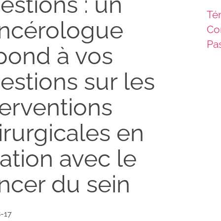
estions : un
Té
ncérologue
Co
Pas
pond à vos
estions sur les
terventions
irurgicales en
lation avec le
ncer du sein
-17