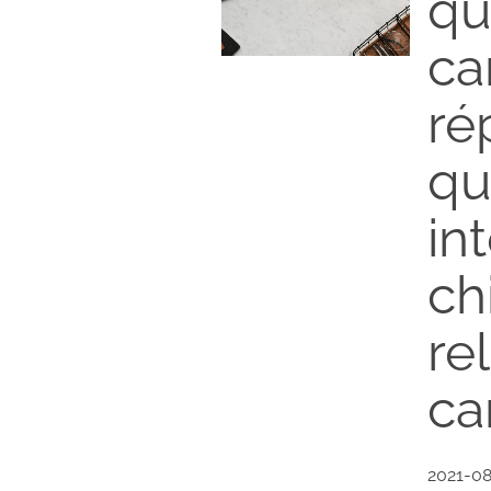
qu
ca
ré
qu
in
ch
re
ca
2021-08