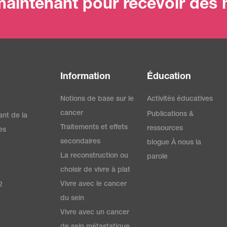
aintenant pour recevoir des m
Information
Éducation
Notions de base sur le
Activités éducatives
cancer
Publications &
ant de la
Traitements et effets
ressources
es
secondaires
blogue À nous la
La reconstruction ou
parole
choisir de vivre à plat
Vivre avec le cancer
2
du sein
Vivre avec un cancer
de sein métastatique