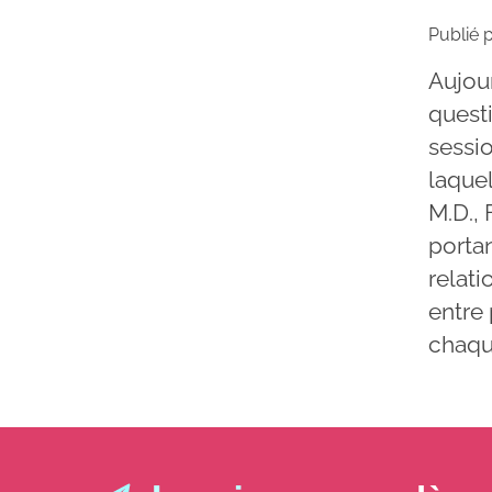
Publié 
Aujou
questi
sessio
laque
M.D.,
portan
relati
entre
chaqu