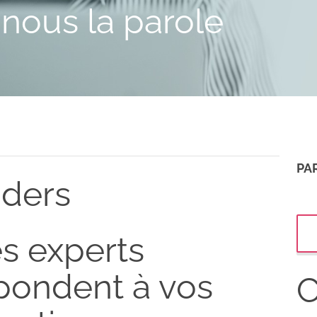
nous la parole
PA
nders
s experts
pondent à vos
C