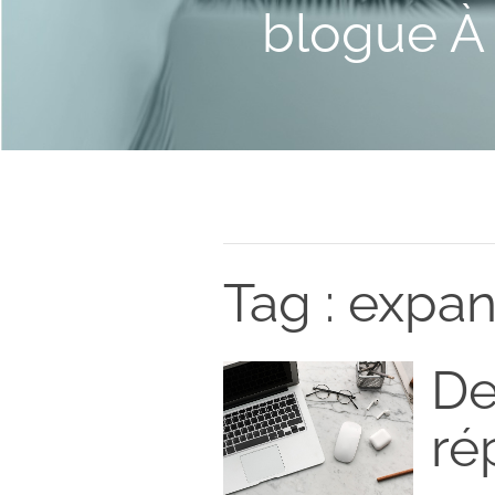
blogue À 
Tag : expa
De
ré