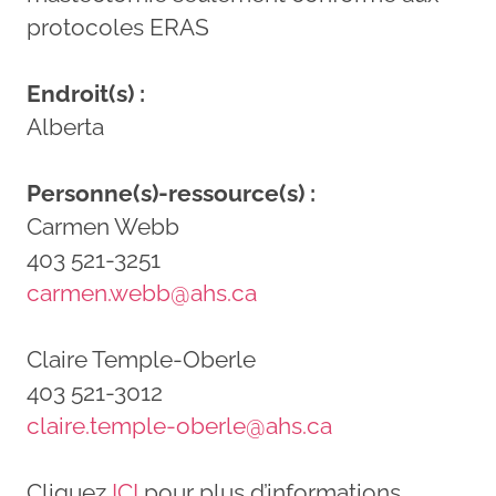
protocoles ERAS
Endroit(s) :
Alberta
Personne(s)-ressource(s) :
Carmen Webb
403 521-3251
carmen.webb@ahs.ca
Claire Temple-Oberle
403 521-3012
claire.temple-oberle@ahs.ca
Cliquez
ICI
pour plus d’informations.