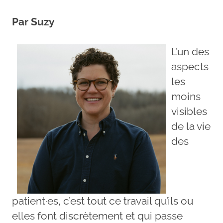
Par Suzy
L’un des
aspects
les
moins
visibles
de la vie
des
patient·es, c’est tout ce travail qu’ils ou
elles font discrètement et qui passe