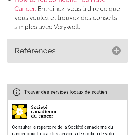
Cancer:
Entraînez-vous à dire ce que
vous voulez et trouvez des conseils
simples avec Verywell.
Références
American Cancer Society.
(2016).
Telling others about your
cancer
.
https://www.cancer.org/cancer/dia
staging/telling-others-about-
your-cancer.html
Breast Cancer Now. (2018).