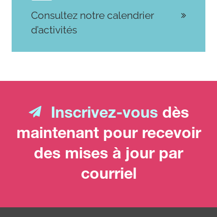
Consultez notre calendrier
d’activités
Inscrivez-vous
dès
maintenant pour recevoir
des mises à jour par
courriel