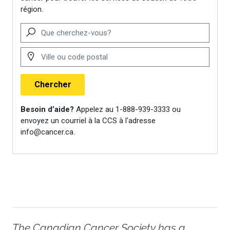
Telling family and friends about
your breast cancer
.
https://breastcancernow.org/about
breast-cancer/primary-breast-
cancer/telling-family-and-
friends-about-your-breast-
cancer
Doherty, C. (2024).
How to tell
someone you have cancer
.
Verywell Health.
https://www.verywellhealth.com/h
to-tell-someone-you-have-
cancer-4801470
The Canadian Cancer Society has a