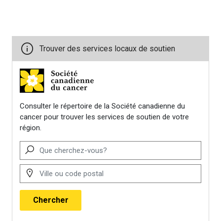
Planning ahead for end of life
.
https://www.breastcancer.org/type
of-life-issues
Réseau canadien du cancer du
sein. (n.d.).
Guide sur le cancer
du sein métastatique : Une
brochure à l’intention des
personnes atteintes d’un cancer
du sein de stade IV
.
https://cbcn.ca/web/default/fil
Société canadienne du cancer.
(n.d.).
Planifier l’avenir
.
https://cancer.ca/fr/living-