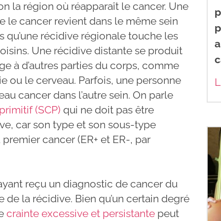
on la région où réapparaît le cancer. Une
p
que le cancer revient dans le même sein
p
dis qu’une récidive régionale touche les
a
isins. Une récidive distante se produit
c
ge à d’autres parties du corps, comme
ie ou le cerveau. Parfois, une personne
L
u cancer dans l’autre sein. On parle
rimitif (SCP)
qui ne doit pas être
ve, car son type et son sous-type
u premier cancer (ER+ et ER-, par
yant reçu un diagnostic de cancer du
 de la récidive. Bien qu’un certain degré
ne
crainte excessive et persistante
peut