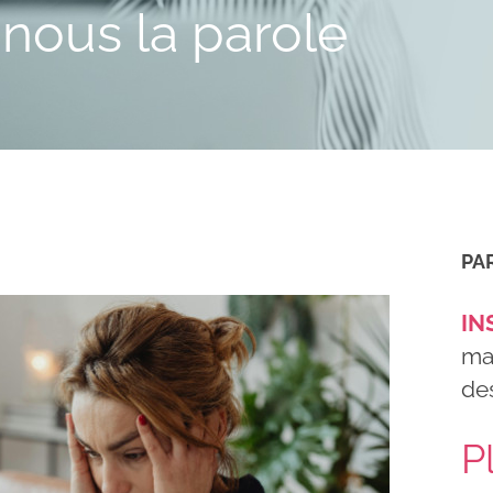
nous la parole
PA
IN
ma
des
P