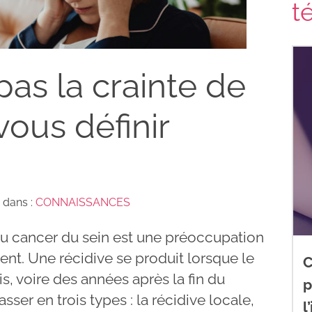
t
pas la crainte de
vous définir
 dans :
CONNAISSANCES
u cancer du sein est une préoccupation
ent. Une récidive se produit lorsque le
C
s, voire des années après la fin du
p
asser en trois types : la récidive locale,
l