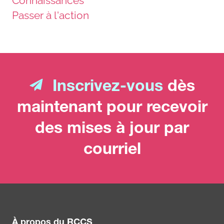
Connaissances
Passer à l'action
Inscrivez-vous
dès
maintenant pour recevoir
des mises à jour par
courriel
À propos du RCCS