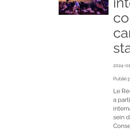
in
co
ca
st
2024-0
Publié 
Le Ré
a par
inter
sein d
Conse