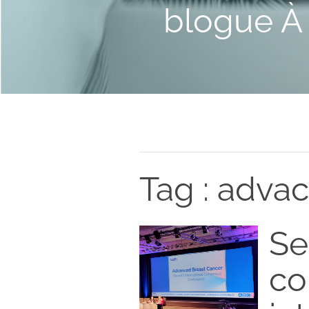
blogue À 
Tag : adva
Se
co