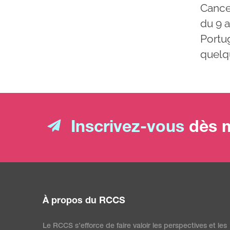
Cancer
du 9 
Portu
quelqu
Inscrivez-vous
dès m
À propos du RCCS
Le RCCS s’efforce de faire valoir les perspectives et les