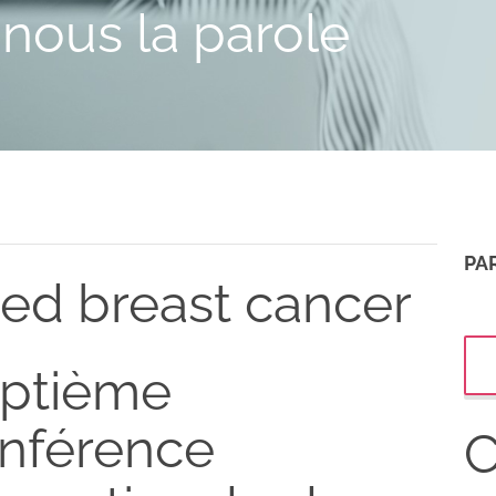
nous la parole
PA
ced breast cancer
ptième
nférence
C