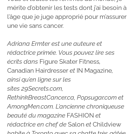
mérite d’obtenir les tests dont j’ai besoin à
l’âge que je juge approprié pour m’assurer
une vie sans cancer.
Adriana Ermter est une auteure et
rédactrice primée. Vous pouvez lire ses
écrits dans
Figure Skater Fitness
,
Canadian Hairdresser
et
IN Magazine
,
ainsi qu’en ligne sur les
sites 29Secrets.com,
RethinkBreastCancer.ca, Popsugar.com et
AmongMen.com. L’ancienne chroniqueuse
beauté du magazine
FASHION
et
rédactrice en chef de
Salon
et
Childview
habite à Toronto avec sa chatte très gâtée