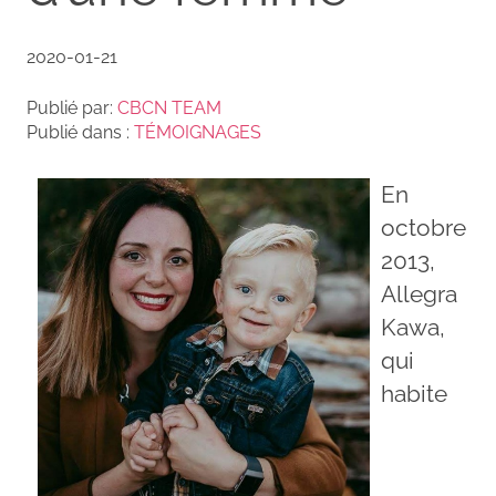
2020-01-21
Publié par:
CBCN TEAM
Publié dans :
TÉMOIGNAGES
En
octobre
2013,
Allegra
Kawa,
qui
habite