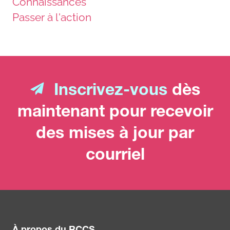
Connaissances
Passer à l'action
Inscrivez-vous
dès
maintenant pour recevoir
des mises à jour par
courriel